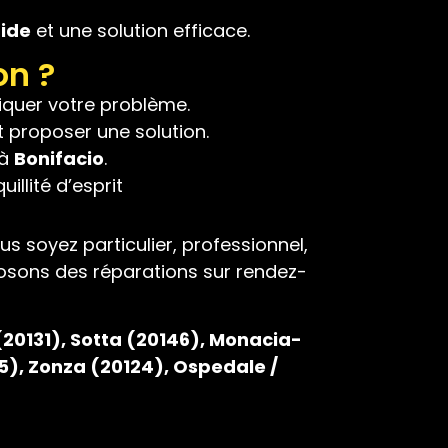
pide
et une solution efficace.
on ?
liquer votre problème.
t proposer une solution.
 à
Bonifacio
.
illité d’esprit
s soyez particulier, professionnel,
osons des réparations sur rendez-
(20131)
, Sotta (20146)
, Monacia-
5)
, Zonza (20124),
Ospedale /