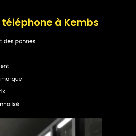
de téléphone à Kembs
rt des pannes
ment
e marque
ix
onnalisé