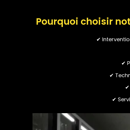
Pourquoi choisir no
✔ Interventi
✔ P
✔ Techn
✔
✔ Servi