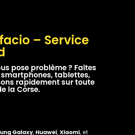
acio – Service
d
ous pose problème ? Faites
e smartphones, tablettes,
nons rapidement sur toute
de la Corse.
ung Galaxy
,
Huawei
,
Xiaomi
, et